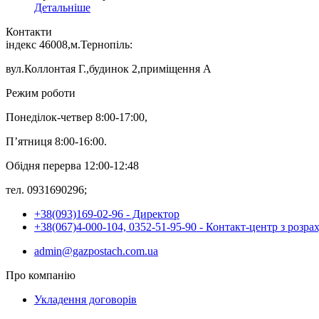
Детальніше
Контакти
індекс 46008,м.Тернопіль:
вул.Коллонтая Г.,будинок 2,приміщення А
Режим роботи
Понеділок-четвер 8:00-17:00,
П’ятниця 8:00-16:00.
Обідня перерва 12:00-12:48
тел. 0931690296;
+38(093)169-02-96 - Директор
+38(067)4-000-104, 0352-51-95-90 - Контакт-центр з розра
admin@gazpostach.com.ua
Про компанію
Укладення договорів