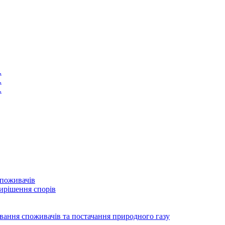
.
.
.
споживачів
ирішення спорів
ування споживачів та постачання природного газу