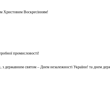
лим Христовим Воскресінням!
реробної промисловості!
и, з державним святом – Днем незалежності України! та днем де