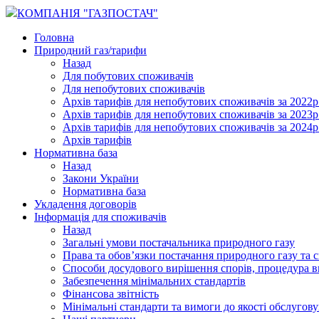
КОМПАНІЯ "ГАЗПОСТАЧ"
Головна
Природний газ/тарифи
Назад
Для побутових споживачів
Для непобутових споживачів
Архів тарифів для непобутових споживачів за 2022р
Архів тарифів для непобутових споживачів за 2023р
Архів тарифів для непобутових споживачів за 2024р
Архів тарифів
Нормативна база
Назад
Закони України
Нормативна база
Укладення договорів
Інформація для споживачів
Назад
Загальні умови постачальника природного газу
Права та обов’язки постачання природного газу та 
Способи досудового вирішення спорів, процедура в
Забезпечення мінімальних стандартів
Фінансова звітність
Мінімальні стандарти та вимоги до якості обслугов