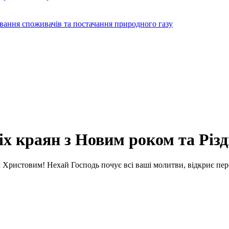
ування споживачів та постачання природного газу
сіх краян з Новим роком та Рі
м Христовим! Нехай Господь почує всі ваші молитви, відкриє пер