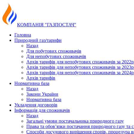
КОМПАНІЯ "ГАЗПОСТАЧ"
Головна
Природний газ/тарифи
Назад
Для побутових споживачів
Для непобутових споживачів
Архів тарифів для непобутових споживачів за 2022р
Архів тарифів для непобутових споживачів за 2023р
Архів тарифів для непобутових споживачів за 2024р
Архів тарифів
Нормативна база
Назад
Закони України
Нормативна база
Укладення договорів
Інформація для споживачів
Назад
Загальні умови постачальника природного газу
Права та обов’язки постачання природного газу та 
Способи досудового вирішення спорів, процедура в