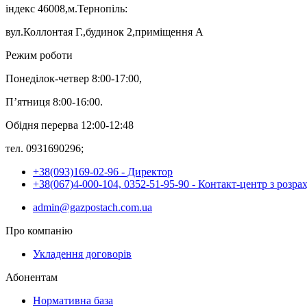
індекс 46008,м.Тернопіль:
вул.Коллонтая Г.,будинок 2,приміщення А
Режим роботи
Понеділок-четвер 8:00-17:00,
П’ятниця 8:00-16:00.
Обідня перерва 12:00-12:48
тел. 0931690296;
+38(093)169-02-96 - Директор
+38(067)4-000-104, 0352-51-95-90 - Контакт-центр з розра
admin@gazpostach.com.ua
Про компанію
Укладення договорів
Абонентам
Нормативна база