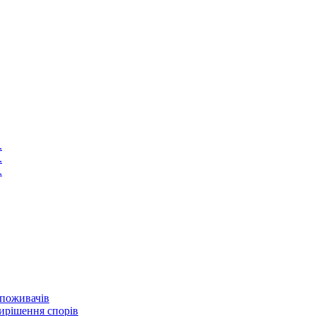
.
.
.
споживачів
ирішення спорів